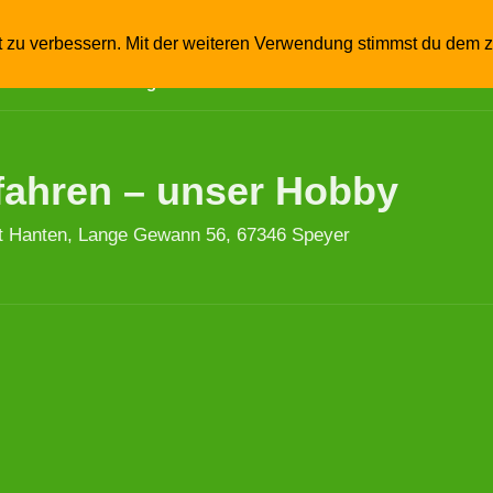
…
Kutschfahrten
Kutschen
Fahrlehrgänge
Re
t zu verbessern. Mit der weiteren Verwendung stimmst du dem z
atenschutzerklärung
Links
fahren – unser Hobby
t Hanten, Lange Gewann 56, 67346 Speyer